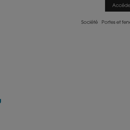
Accédez
Société
Portes et fen
Aluminiu
PVC
,