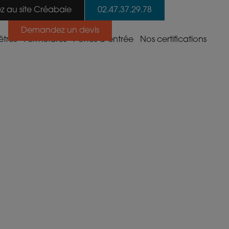
 au site Créabaie
02.47.37.29.78
Demandez un devis
êtres
Fermetures
Portes d’entrée
Nos certifications
m
Moustiquaire
Portes d’entrée PVC
Garanties et labels
Pergola bioclimatique
Portes d’entrée
Quincaillerie de sécurité
aluminium haute isolation
Portes de garage
Soudage V-Perfect
Portes d’entrée
aluminium
Volets battants
Technologie ThermoFibra
Volets roulants